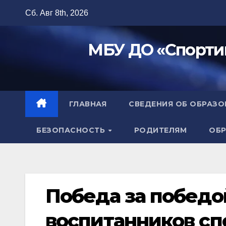
Перейти
Сб. Авг 8th, 2026
к
содержимому
МБУ ДО «Спорти
ГЛАВНАЯ
СВЕДЕНИЯ ОБ ОБРАЗ
БЕЗОПАСНОСТЬ
РОДИТЕЛЯМ
ОБР
Победа за победо
воспитанников с