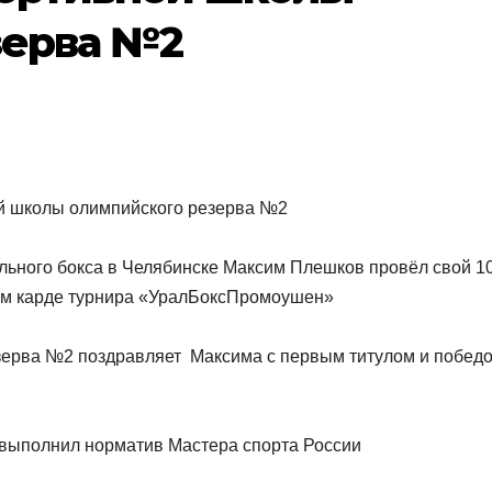
зерва №2
ой школы олимпийского резерва №2
ьного бокса в Челябинске Максим Плешков провёл свой 10
ном карде турнира «УралБоксПромоушен»
зерва №2 поздравляет Максима с первым титулом и побед
 выполнил норматив Мастера спорта России