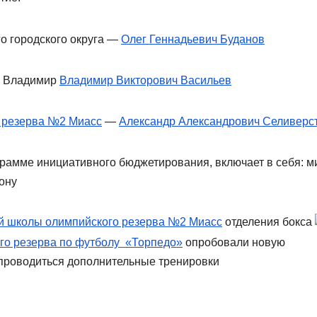
о городского округа —
Олег Геннадьевич Буданов
 Владимир
Владимир Викторович Васильев
 резерва №2 Миасс
—
Александр Александрович Селиверс
рамме инициативного бюджетирования, включает в себя: м
ону
й школы олимпийского резерва №2 Миасс
отделения бокса
го резерва по футболу «Торпедо»
опробовали новую
 проводиться дополнительные тренировки