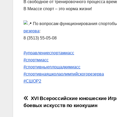
В свободное от тренировочного процесса время
В Миассе спорт – это норма жизни!
По вопросам функционирования спортобъ
резерва
:
8 (3513) 55-05-08
#управлениеспортамиасс
#спортмиасс
#спортивныеплощадкимиасс
#спортивнаяшколаолимпийскогорезерва
#СШОР2
Навигация
XVI Всероссийские юношеские Иг
боевых искусств по киокушин
по