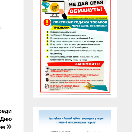
о
реди
 Дню
ом