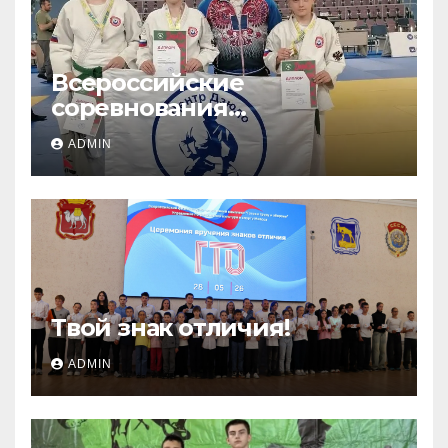
Всероссийские
соревнования
«ЛОКОДЗЮДО»!
ADMIN
Твой знак отличия!
ADMIN