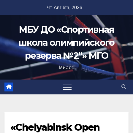
Перейти
Чт. Авг 6th, 2026
к
содержимому
МБУ ДО «Спортивная
школа олимпийского
резерва №2"» МГО
Миасс
«Chelyabinsk Open