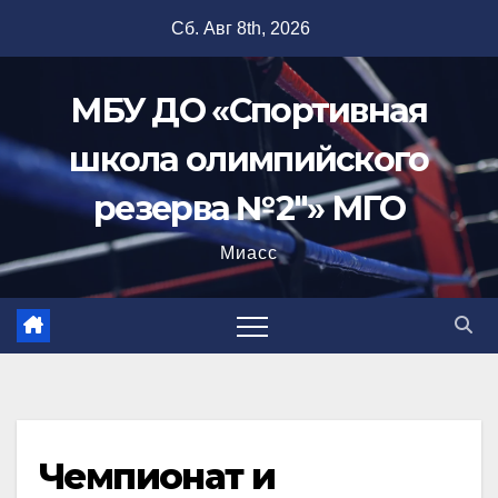
Перейти
Сб. Авг 8th, 2026
к
содержимому
МБУ ДО «Спортивная
школа олимпийского
резерва №2"» МГО
Миасс
Чемпионат и