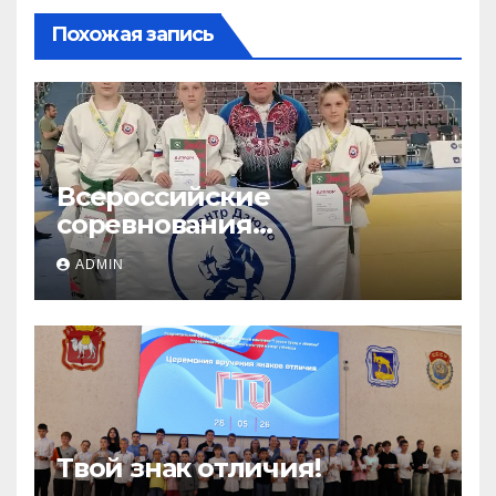
Похожая запись
Всероссийские
соревнования
«ЛОКОДЗЮДО»!
ADMIN
Твой знак отличия!