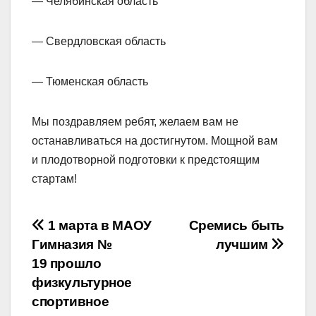
— Челябинская область
— Свердловская область
— Тюменская область
Мы поздравляем ребят, желаем вам не
останавливаться на достигнутом. Мощной вам
и плодотворной подготовки к предстоящим
стартам!
Навигация
1 марта в МАОУ
Сремись быть
Гимназия №
лучшим
по
19 прошло
записям
физкультурное
спортивное