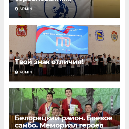
«ЛОКОДЗЮДО»!
ADMIN
Твой знак отличия!
ADMIN
Белорецкий район. Боевое
самбо. Мемориал героев