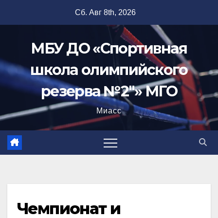
Перейти
Сб. Авг 8th, 2026
к
содержимому
МБУ ДО «Спортивная
школа олимпийского
резерва №2"» МГО
Миасс
Чемпионат и