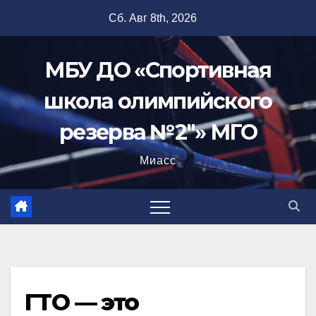
Перейти
Сб. Авг 8th, 2026
к
содержимому
МБУ ДО «Спортивная
школа олимпийского
резерва №2"» МГО
Миасс
ГТО — это