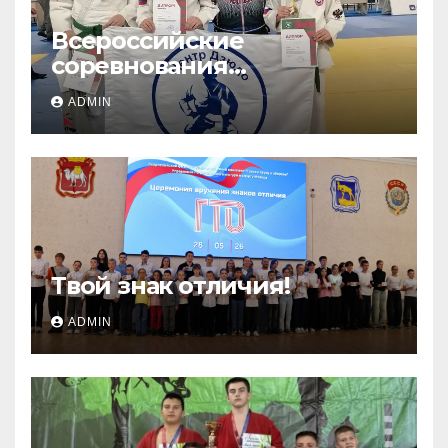
Всероссийские
соревнования
«ЛОКОДЗЮДО»!
ADMIN
Твой знак отличия!
ADMIN