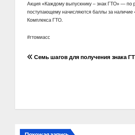
Акция «Каждому выпускнику – знак ГТО» — по
поступающему начисляются баллы за наличие «
Комплекса ГТО.
#гтомиасс
Навигация
Семь шагов для получения знака Г
по
записям
Похожая запись