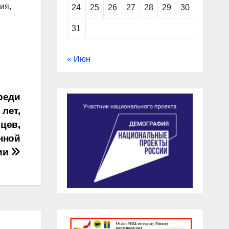
ия,
24
25
26
27
28
29
30
31
« Июн
реди
лет,
цев,
нной
ии