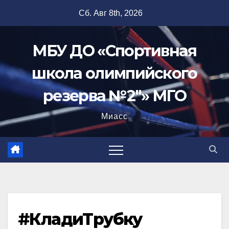
Перейти
Сб. Авг 8th, 2026
к
содержимому
МБУ ДО «Спортивная
школа олимпийского
резерва №2"» МГО
Миасс
#КладиТрубку