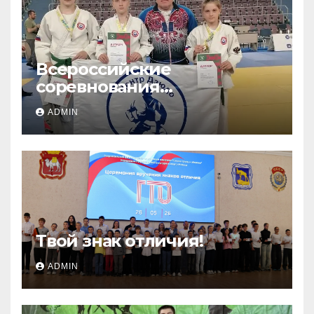
Всероссийские
соревнования
«ЛОКОДЗЮДО»!
ADMIN
Твой знак отличия!
ADMIN