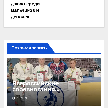
дзюдо среди
мальчиков и
девочек
Похожая запись
Всероссийские
соревнования
«ЛОКОДЗЮДО»!
ADMIN