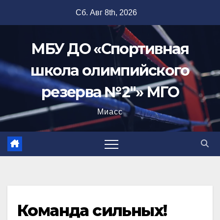
Перейти
Сб. Авг 8th, 2026
к
содержимому
МБУ ДО «Спортивная
школа олимпийского
резерва №2"» МГО
Миасс
Команда сильных!