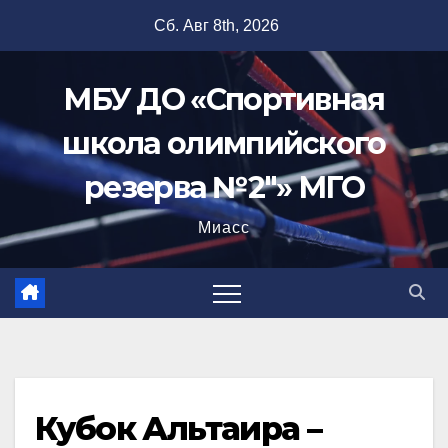
Перейти
Сб. Авг 8th, 2026
к
содержимому
МБУ ДО «Спортивная
школа олимпийского
резерва №2"» МГО
Миасс
Кубок Альтаира –