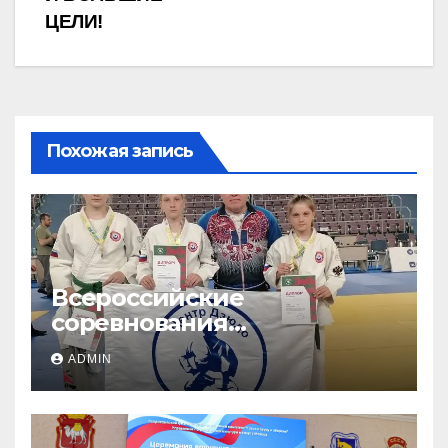
записям
ЦЕЛИ!
Похожая запись
Всероссийские
соревнования
«ЛОКОДЗЮДО»!
ADMIN