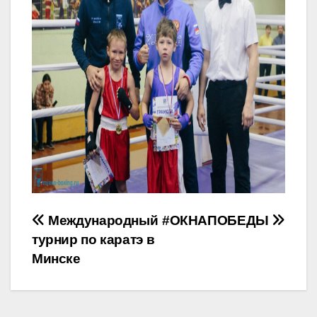
Навигация
Международный
#ОКНАПОБЕДЫ
турнир по каратэ в
по
Минске
записям