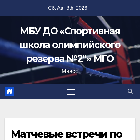
Перейти
Сб. Авг 8th, 2026
к
содержимому
МБУ ДО «Спортивная
школа олимпийского
резерва №2"» МГО
Миасс
Матчевые встречи по