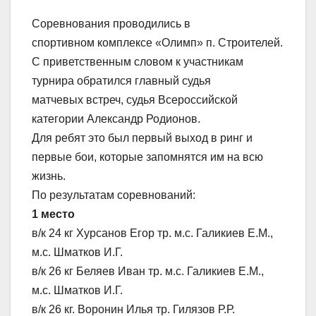
Соревнования проводились в
спортивном комплексе «Олимп» п. Строителей.
С приветственным словом к участникам
турнира обратился главный судья
матчевых встреч, судья Всероссийской
категории Александр Родионов.
Для ребят это был первый выход в ринг и
первые бои, которые запомнятся им на всю
жизнь.
По результатам соревнований:
1 место
в/к 24 кг Хурсанов Егор тр. м.с. Галикиев Е.М.,
м.с. Шматков И.Г.
в/к 26 кг Беляев Иван тр. м.с. Галикиев Е.М.,
м.с. Шматков И.Г.
в/к 26 кг. Воронин Илья тр. Гилязов Р.Р.