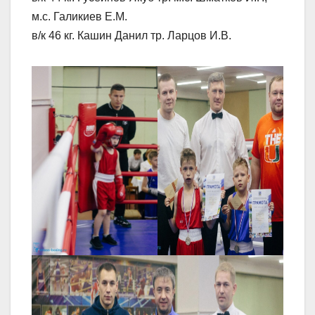
м.с. Галикиев Е.М.
в/к 46 кг. Кашин Данил тр. Ларцов И.В.