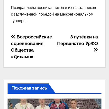
Поздравляем воспитанников и их наставников
с заслуженной победой на межрегиональном
турнире!!!
Навигация
Всероссийские
3 путёвки на
соревнования
Первенство УрФО
по
Общества
записям
«Динамо»
Похожая запись