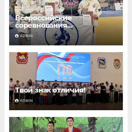
Всероссийские
соревнования
«ЛОКОДЗЮДО»!
ADMIN
Твой знак отличия!
ADMIN