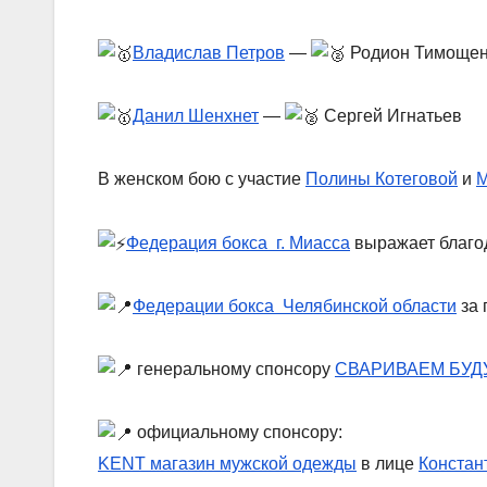
Владислав Петров
—
Родион Тимощен
Данил Шенхнет
—
Сергей Игнатьев
В женском бою с участие
Полины Котеговой
и
М
Федерация бокса г. Миасса
выражает благо
Федерации бокса Челябинской области
за 
генеральному спонсору
СВАРИВАЕМ БУД
официальному спонсору:
KENT магазин мужской одежды
в лице
Констан