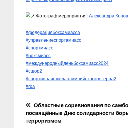
Фотограф мероприятия:
Александра Коно
#федерациябоксамиасса
#управлениеспортамиасс
#спортмиасс
#боксмиасс
#международныйденьбоксамиасс2024
#сшор2
#спортивнаяшколаолимпийскогорезерва2
#rba
Навигация
Областные соревнования по самбо
посвящённые Дню солидарности бор
по
терроризмом