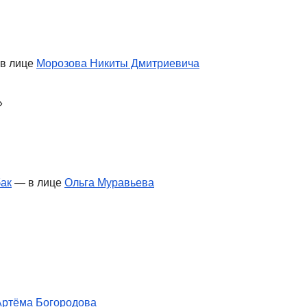
 в лице
Морозова Никиты Дмитриевича
»
бак
— в лице
Ольга Муравьева
Артёма Богородова