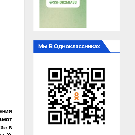
Мы В Одноклассниках
ения
амот
а» в