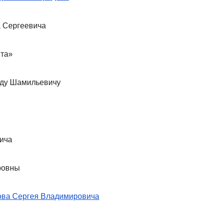
а Сергеевича
та»
рду Шамильевичу
ича
ровны
ва Сергея Владимировича