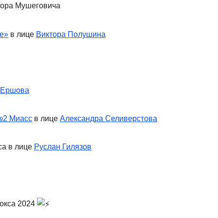
ора Мушеговича
me»
в лице
Виктора Полушина
 Ершова
№2 Миасс
в лице
Александра Селиверстова
са в лице
Руслан Гилязов
окса 2024