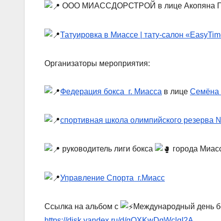
ООО МИАССДОРСТРОЙ в лице Акопяна Г
Татуировка в Миассе | тату-салон «EasyTi
Организаторы мероприятия:
Федерация бокса г. Миасса
в лице
Семёна
спортивная школа олимпийского резерва 
руководитель лиги бокса
города Миас
Управление Спорта г.Миасс
Ссылка на альбом с
Международный день б
https://disk.yandex.ru/d/gOXKwDqWclgI2A