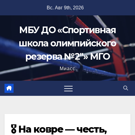
Перейти
Вс. Авг 9th, 2026
к
содержимому
МБУ ДО «Спортивная
школа олимпийского
резерва №2"» МГО
Миасс
🎖️ На ковре — честь,