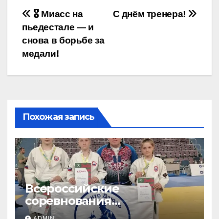
Навигация
🎖️ Миасс на
С днём тренера!
пьедестале — и
по
снова в борьбе за
записям
медали!
Похожая запись
Всероссийские
соревнования
«ЛОКОДЗЮДО»!
ADMIN