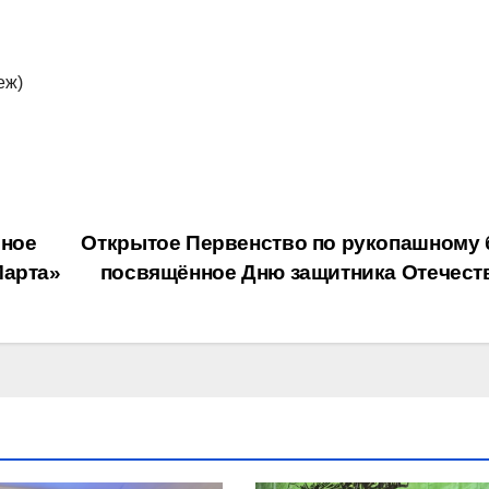
еж)
ьное
Открытое Первенство по рукопашному 
Марта»
посвящённое Дню защитника Отечест