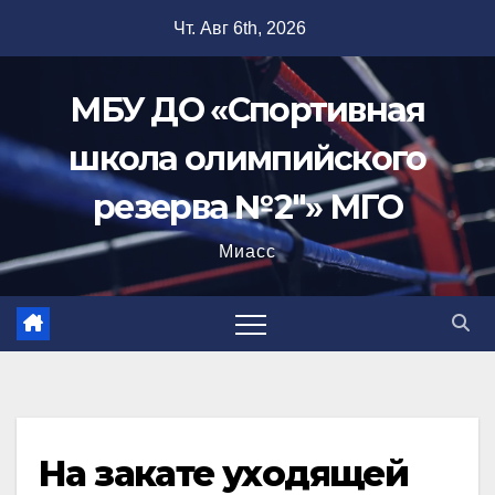
Перейти
Чт. Авг 6th, 2026
к
содержимому
МБУ ДО «Спортивная
школа олимпийского
резерва №2"» МГО
Миасс
На закате уходящей