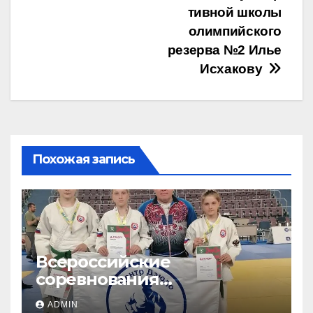
тивной школы
олимпийского
резерва №2 Илье
Исхакову
Похожая запись
Всероссийские
соревнования
«ЛОКОДЗЮДО»!
ADMIN