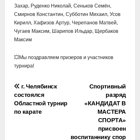
Захар, Руденко Николай, Сеньков Семён,
Смирнов Константин, Субботин Михаил, Усов
Кирилл, Хафизов Артур, Черепанов Матвей,
Чугаев Максим, Шарипов Ильдар, Щербаков
Максим
💥Мы поздравляем призеров и участников
турнира!
Навигация
г. Челябинск
Спортивный
состоялся
разряд
по
Областной турнир
«КАНДИДАТ В
записям
по карате
МАСТЕРА
СПОРТА»
присвоен
воспитаннику спор