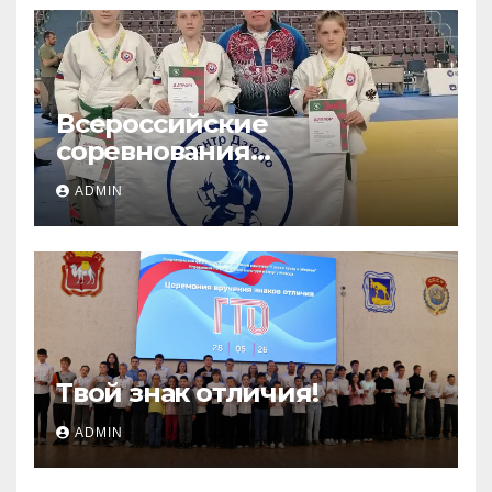
Всероссийские
соревнования
«ЛОКОДЗЮДО»!
ADMIN
Твой знак отличия!
ADMIN