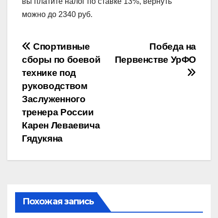
вы платите налог по ставке 13%, вернуть
можно до 2340 руб.
Навигация
Спортивные
Победа на
сборы по боевой
Первенстве УрФО
по
технике под
записям
руководством
Заслуженного
тренера России
Карен Леваевича
Гядукяна
Похожая запись