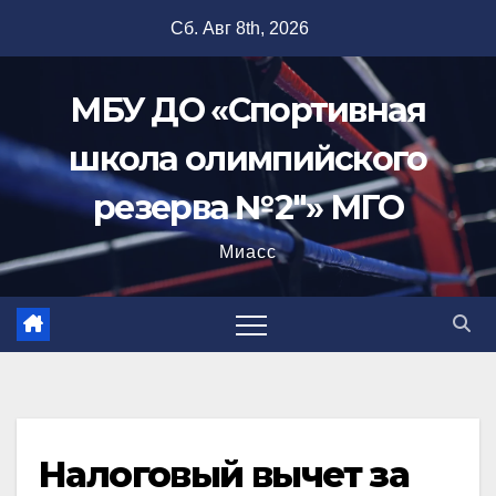
Перейти
Сб. Авг 8th, 2026
к
содержимому
МБУ ДО «Спортивная
школа олимпийского
резерва №2"» МГО
Миасс
Налоговый вычет за