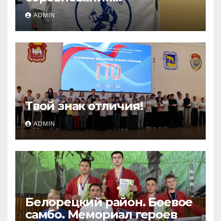
«ЛОКОДЗЮДО»!
ADMIN
Твой знак отличия!
ADMIN
Белорецкий район. Боевое
самбо. Мемориал героев