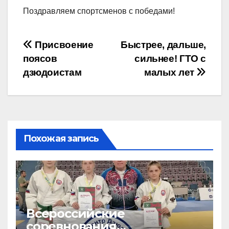
Поздравляем спортсменов с победами!
Навигация
Присвоение
Быстрее, дальше,
поясов
сильнее! ГТО с
по
дзюдоистам
малых лет
записям
Похожая запись
Всероссийские
соревнования