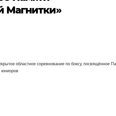
й Магнитки»
 Открытое областное соревнование по боксу, посвящённое П
и юниоров