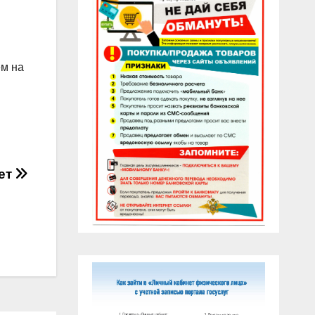
ем на
ет