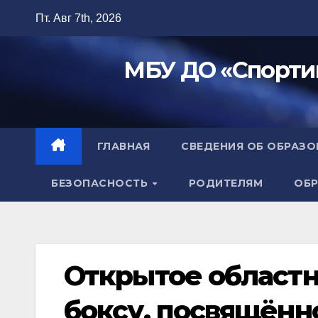
Перейти
Пт. Авг 7th, 2026
к
содержимому
МБУ ДО «Спорти
ГЛАВНАЯ
СВЕДЕНИЯ ОБ ОБРАЗ
БЕЗОПАСНОСТЬ
РОДИТЕЛЯМ
ОБР
Открытое областн
боксу, посвящённ