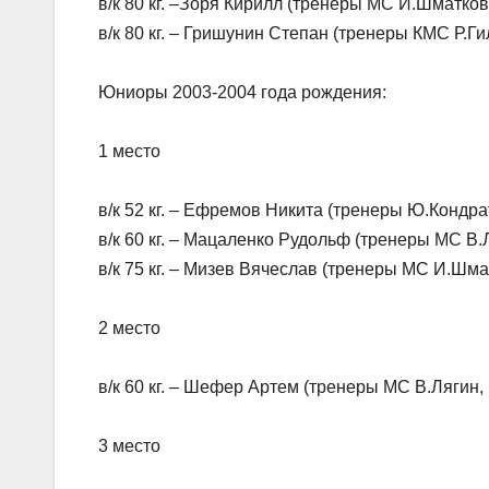
в/к 80 кг. –Зоря Кирилл (тренеры МС И.Шматко
в/к 80 кг. – Гришунин Степан (тренеры КМС Р.Г
Юниоры 2003-2004 года рождения:
1 место
в/к 52 кг. – Ефремов Никита (тренеры Ю.Кондр
в/к 60 кг. – Мацаленко Рудольф (тренеры МС В
в/к 75 кг. – Мизев Вячеслав (тренеры МС И.Шм
2 место
в/к 60 кг. – Шефер Артем (тренеры МС В.Лягин
3 место