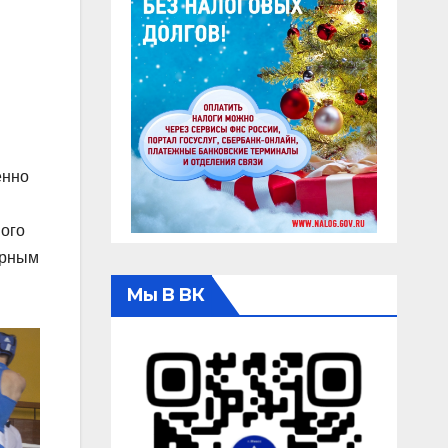
енно
ного
арным
Мы В ВК