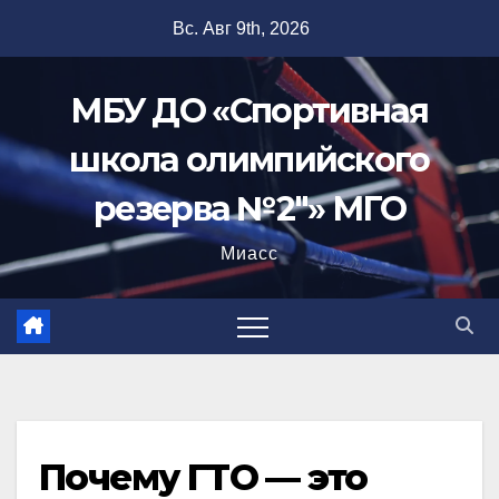
Перейти
Вс. Авг 9th, 2026
к
содержимому
МБУ ДО «Спортивная
школа олимпийского
резерва №2"» МГО
Миасс
Почему ГТО — это