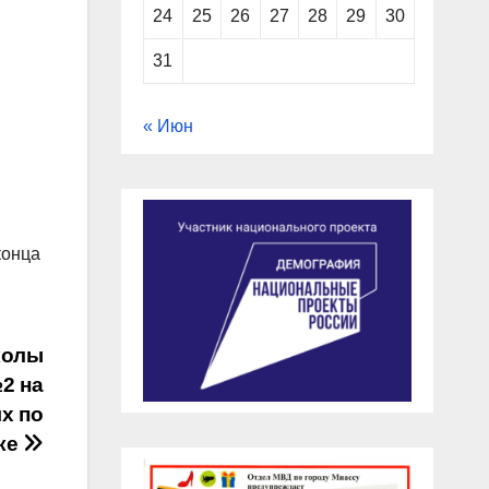
24
25
26
27
28
29
30
31
« Июн
конца
колы
2 на
х по
ке