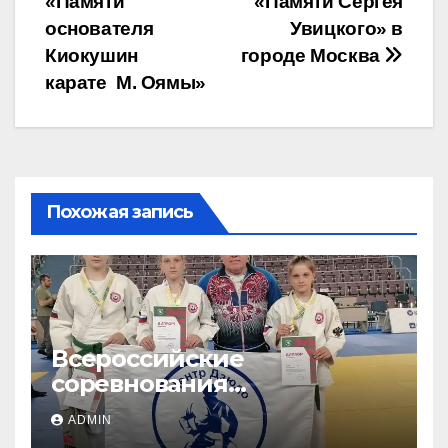
«Памяти
«Памяти Сергея
записям
основателя
Увицкого» в
Киокушин
городе Москва
карате М. Оямы»
Похожая запись
Всероссийские
соревнования
«ЛОКОДЗЮДО»!
ADMIN