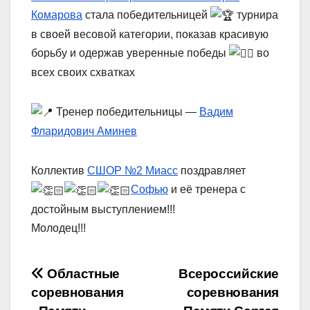
Комарова
стала победительницей
турнира
в своей весовой категории, показав красивую
борьбу и одержав уверенные победы
во
всех своих схватках
Тренер победительницы —
Вадим
Фларидович Аминев
Коллектив
СШОР №2 Миасс
поздравляет
Софью
и её тренера с
достойным выступлением!!!
Молодец!!!
Навигация
Областные
Всероссийские
соревнования
соревнования
по