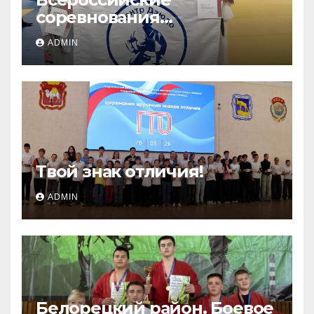
соревнования
«ЛОКОДЗЮДО»!
ADMIN
Твой знак отличия!
ADMIN
Белорецкий район. Боевое