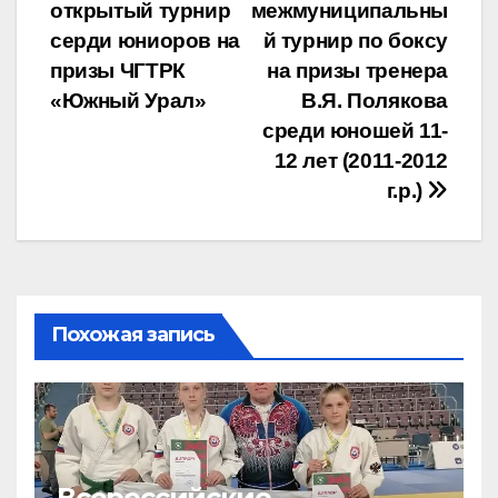
записям
открытый турнир
межмуниципальны
серди юниоров на
й турнир по боксу
призы ЧГТРК
на призы тренера
«Южный Урал»
В.Я. Полякова
среди юношей 11-
12 лет (2011-2012
г.р.)
Похожая запись
Всероссийские