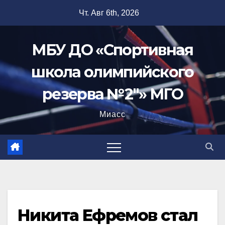
Перейти
Чт. Авг 6th, 2026
к
содержимому
МБУ ДО «Спортивная
школа олимпийского
резерва №2"» МГО
Миасс
Никита Ефремов стал