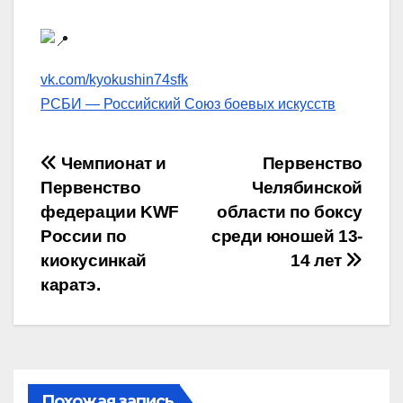
vk.com/kyokushin74sfk
РСБИ — Российский Союз боевых искусств
Навигация
Чемпионат и
Первенство
Первенство
Челябинской
по
федерации KWF
области по боксу
записям
России по
среди юношей 13-
киокусинкай
14 лет
каратэ.
Похожая запись