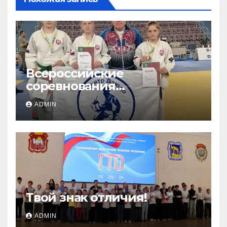
Всероссийские
соревнования
«ЛОКОДЗЮДО»!
ADMIN
Твой знак отличия!
ADMIN