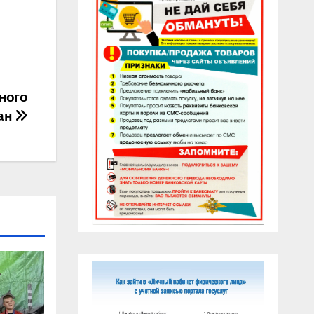
ного
ган