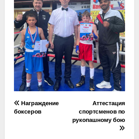
Навигация
Награждение
Аттестация
боксеров
спортсменов по
по
рукопашному бою
записям