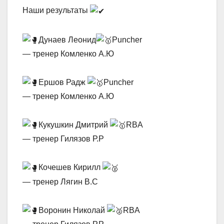
Наши результаты
Дунаев Леонид
Puncher
— тренер Комленко А.Ю
Ершов Радж
Puncher
— тренер Комленко А.Ю
Кукушкин Дмитрий
RBA
— тренер Гилязов Р.Р
Кочешев Кирилл
— тренер Лягин В.С
Воронин Николай
RBA