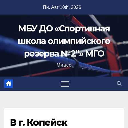
Перейти
Пн. Авг 10th, 2026
к
содержимому
МБУ ДО «Спортивная
школа олимпийского
резерва №2"» МГО
Миасс
В г. Копейск