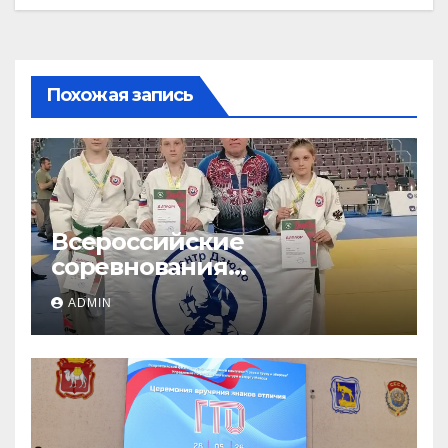
Похожая запись
Всероссийские
соревнования
«ЛОКОДЗЮДО»!
ADMIN