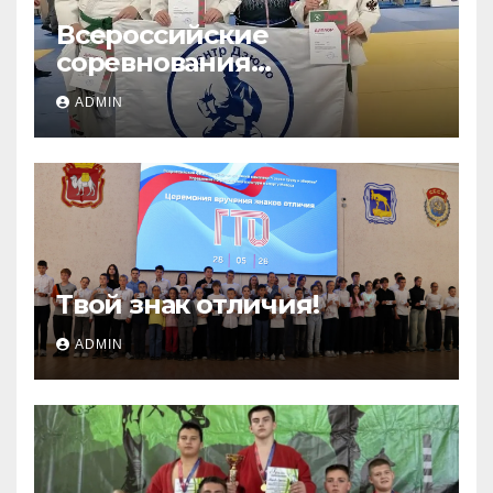
Всероссийские
соревнования
«ЛОКОДЗЮДО»!
ADMIN
Твой знак отличия!
ADMIN