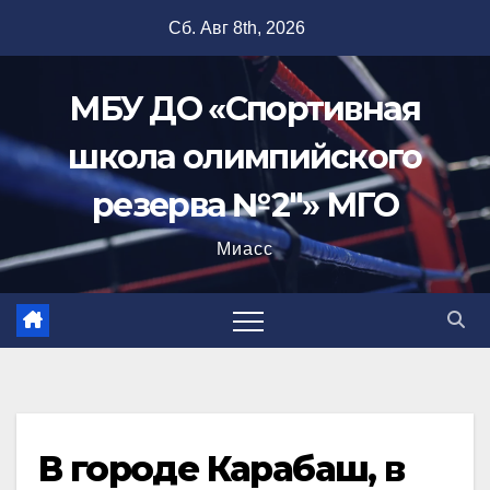
Перейти
Сб. Авг 8th, 2026
к
содержимому
МБУ ДО «Спортивная
школа олимпийского
резерва №2"» МГО
Миасс
В городе Карабаш, в