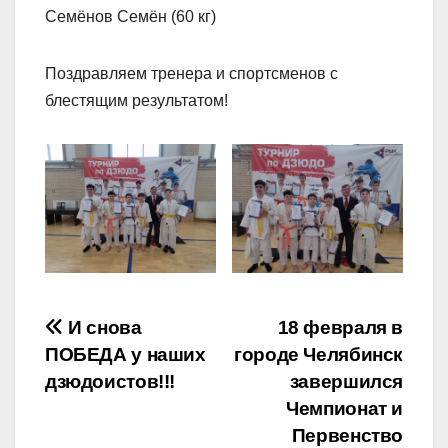
Семëнов Семëн (60 кг)
Поздравляем тренера и спортсменов с
блестящим результатом!
Навигация
И снова
18 февраля в
ПОБЕДА у наших
городе Челябинск
по
дзюдоистов!!!
завершился
записям
Чемпионат и
Первенство