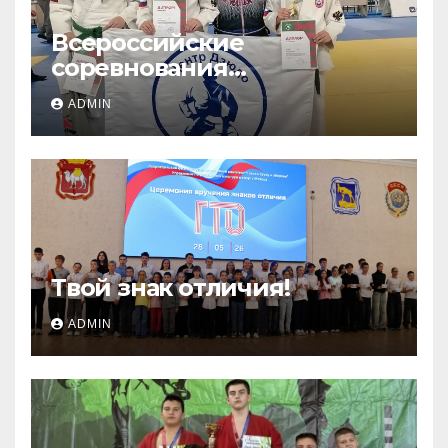
Всероссийские
соревнования
«ЛОКОДЗЮДО»!
ADMIN
Твой знак отличия!
ADMIN