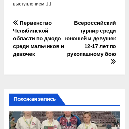
выступлением ✊🏻
Навигация
Первенство
Всероссийский
Челябинской
турнир среди
по
области по дзюдо
юношей и девушек
записям
среди мальчиков и
12-17 лет по
девочек
рукопашному бою
Похожая запись