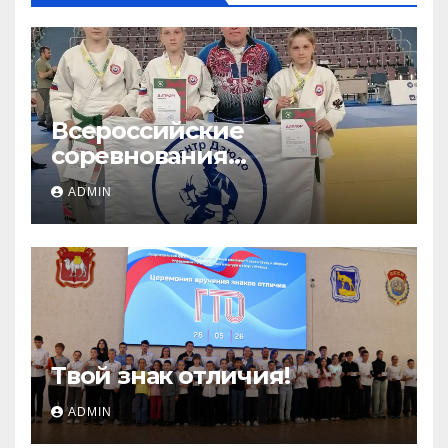
Всероссийские
соревнования
«ЛОКОДЗЮДО»!
ADMIN
Твой знак отличия!
ADMIN