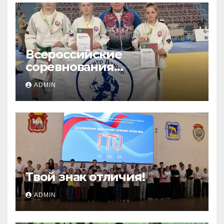
Всероссийские
соревнования
«ЛОКОДЗЮДО»!
ADMIN
Твой знак отличия!
ADMIN