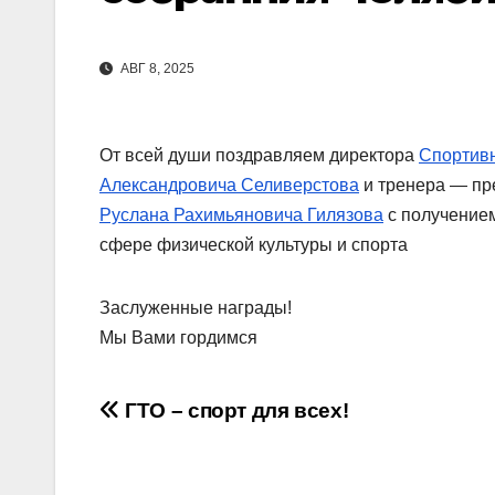
АВГ 8, 2025
От всей души поздравляем директора
Спортив
Александровича Селиверстова
и тренера — п
Руслана Рахимьяновича Гилязова
с получением
сфере физической культуры и спорта
Заслуженные награды!
Мы Вами гордимся
Навигация
ГТО – спорт для всех!
по