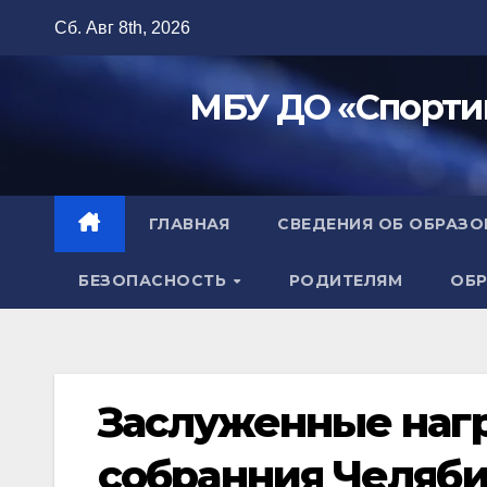
Перейти
Сб. Авг 8th, 2026
к
содержимому
МБУ ДО «Спорти
ГЛАВНАЯ
СВЕДЕНИЯ ОБ ОБРАЗ
БЕЗОПАСНОСТЬ
РОДИТЕЛЯМ
ОБР
Заслуженные наг
собранния Челяби