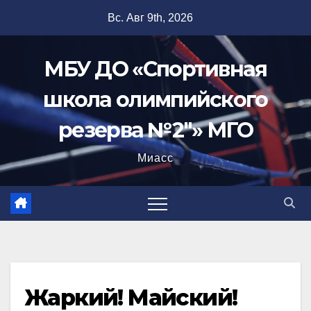
Перейти
Вс. Авг 9th, 2026
к
содержимому
МБУ ДО «Спортивная
школа олимпийского
резерва №2"» МГО
Миасс
Жаркий! Майский!