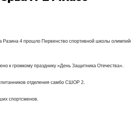
а Разина 4 прошло Первенство спортивной школы олимпий
но к громкому празднику «День Защитника Отечества».
спитанников отделения самбо СШОР 2.
йших спортсменов.