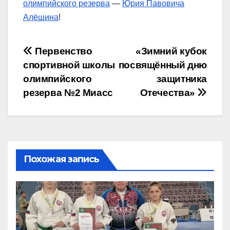
олимпийского резерва
—
Юрия Павовича
Алёшина
!
Навигация
Первенство
«Зимний кубок
спортивной школы
посвящённый дню
по
олимпийского
защитника
записям
резерва №2 Миасс
Отечества»
Похожая запись