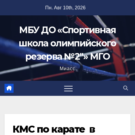
Перейти
Пн. Авг 10th, 2026
к
содержимому
МБУ ДО «Спортивная
школа олимпийского
резерва №2"» МГО
Миасс
КМС по карате в