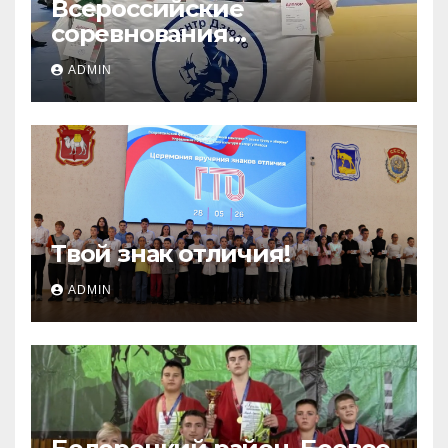
Всероссийские
соревнования
«ЛОКОДЗЮДО»!
ADMIN
Твой знак отличия!
ADMIN