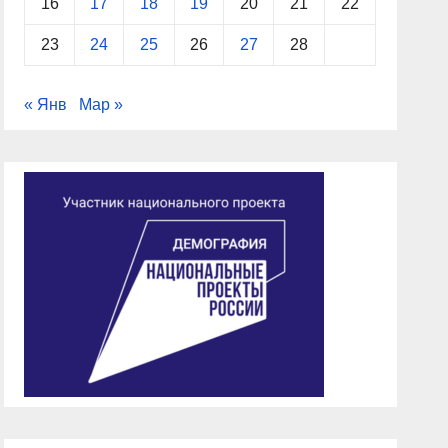
16
17
18
19
20
21
22
23
24
25
26
27
28
« Янв
Мар »