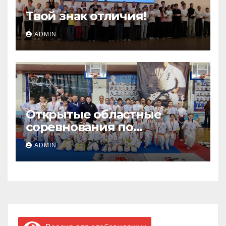
Твой знак отличия!
ADMIN
Открытые областные
соревнования по
киокусинкай каратэ
ADMIN