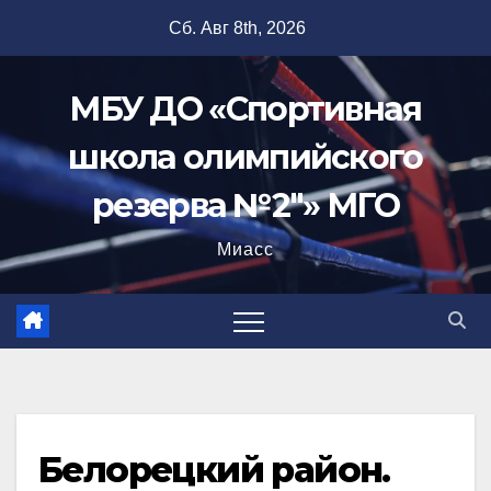
Перейти
Сб. Авг 8th, 2026
к
содержимому
МБУ ДО «Спортивная
школа олимпийского
резерва №2"» МГО
Миасс
Белорецкий район.