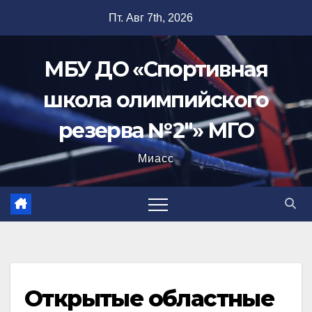
Перейти
Пт. Авг 7th, 2026
к
содержимому
МБУ ДО «Спортивная
школа олимпийского
резерва №2"» МГО
Миасс
Открытые областные