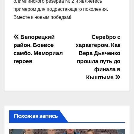
олимпийского резерва № 2 и являетесь
примером для подрастающего поколения.
Вместе к новым победам!
Навигация
Белорецкий
Серебро с
район. Боевое
характером. Как
по
самбо. Мемориал
Вера Дьяченко
записям
героев
прошла путь до
финала в
Кыштыме
Похожая запись