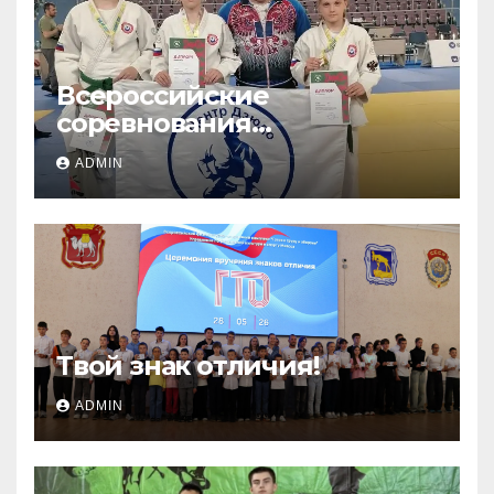
Всероссийские
соревнования
«ЛОКОДЗЮДО»!
ADMIN
Твой знак отличия!
ADMIN