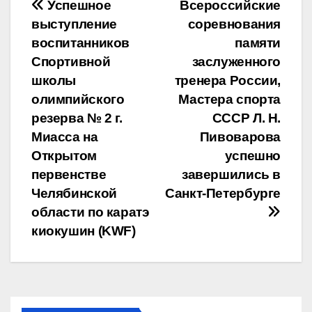
Навигация
Успешное
Всероссийские
выступление
соревнования
по
воспитанников
памяти
записям
Спортивной
заслуженного
школы
тренера России,
олимпийского
Мастера спорта
резерва № 2 г.
СССР Л. Н.
Миасса на
Пивоварова
Открытом
успешно
первенстве
завершились в
Челябинской
Санкт-Петербурге
области по каратэ
киокушин (KWF)