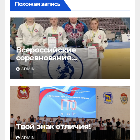
Похожая запись
Всероссийские
соревнования
«ЛОКОДЗЮДО»!
ADMIN
Твой знак отличия!
ADMIN