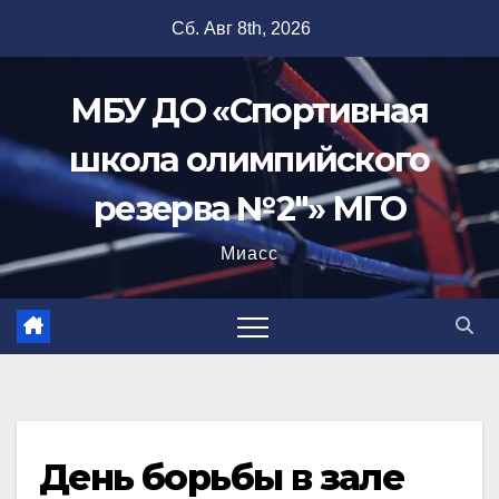
Перейти
Сб. Авг 8th, 2026
к
содержимому
МБУ ДО «Спортивная
школа олимпийского
резерва №2"» МГО
Миасс
День борьбы в зале