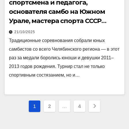
спортсмена и педагога,
основателя самбо на Южном
Урале, мастера спорта СССР
Евгения Александровича
21/10/2025
Ермакова
Традиционные соревнования собрали юных
самбистов со всего Челябинского региона — в этот
раз за медали боролись юноши и девушки 2011–
2013 годов рождения. Турнир стал не только
спортивным состязанием, но и…
Пагинация
1
2
…
4
записей