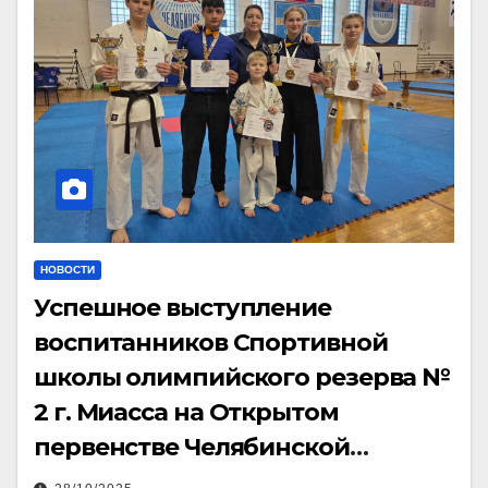
НОВОСТИ
Успешное выступление
воспитанников Спортивной
школы олимпийского резерва №
2 г. Миасса на Открытом
первенстве Челябинской
области по каратэ киокушин