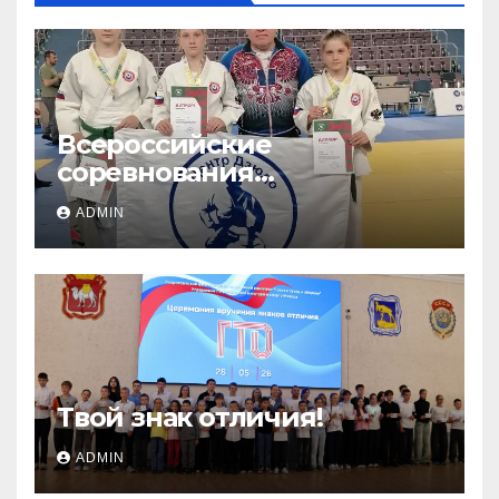
Всероссийские
соревнования
«ЛОКОДЗЮДО»!
ADMIN
Твой знак отличия!
ADMIN