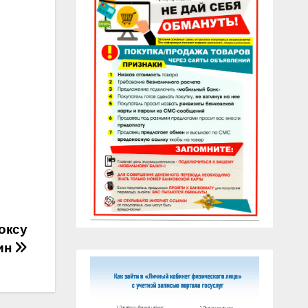
оксу
ин