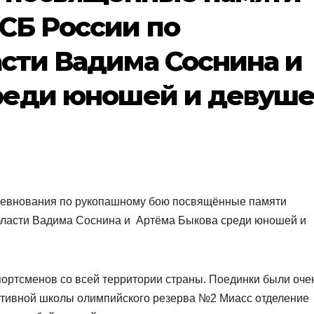
СБ России по
сти Вадима Соснина и
реди юношей и девуш
ревнования по рукопашному бою посвящённые памяти
бласти Вадима Соснина и Артёма Быкова среди юношей и
портсменов со всей территории страны. Поединки были оче
ртивной школы олимпийского резерва №2 Миасс отделение