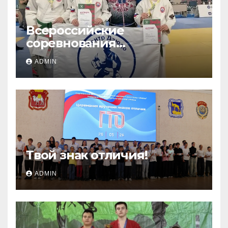
Всероссийские
соревнования
«ЛОКОДЗЮДО»!
ADMIN
Твой знак отличия!
ADMIN