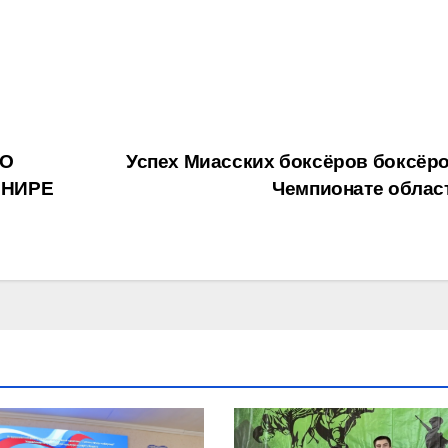
ВО
Успех Миасских боксёров боксёро
РНИРЕ
Чемпионате облас