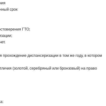
ния
енный срок
остоверения ГТО;
изации;
ет.
 прохождение диспансеризации в том же году, в котором
отличия (золотой, серебряный или бронзовый) на право
а: