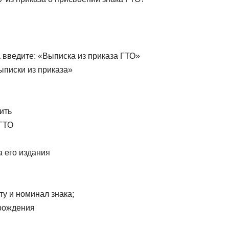
ка введите: «Выписка из приказа ГТО»
ыписки из приказа»
ить
 ГТО
а его издания
ту и номинал знака;
 рождения