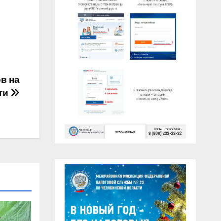
в на
ти