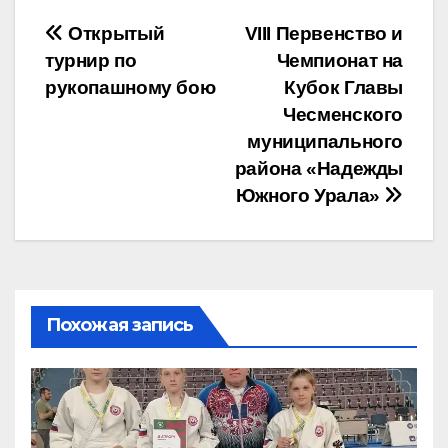
Навигация
Открытый
VIII Первенство и
турнир по
Чемпионат на
по
рукопашному бою
Кубок Главы
записям
Чесменского
муниципального
района «Надежды
Южного Урала»
Похожая запись