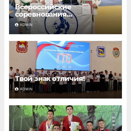
Всероссийские
соревнования
«ЛОКОДЗЮДО»!
ADMIN
Твой знак отличия!
ADMIN