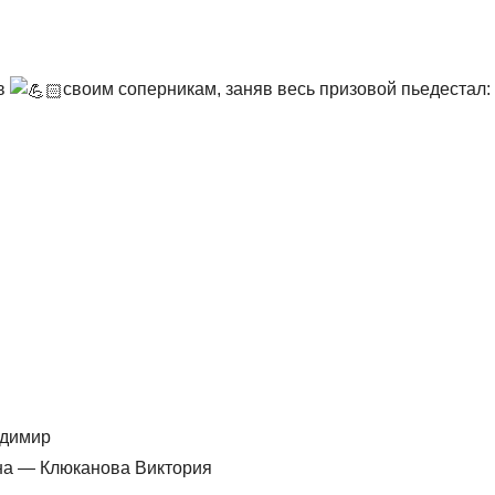
в
своим соперникам, заняв весь призовой пьедестал:
адимир
на — Клюканова Виктория