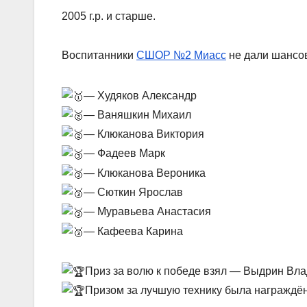
2005 г.р. и старше.
Воспитанники
СШОР №2 Миасс
не дали шансо
— Худяков Александр
— Ваняшкин Михаил
— Клюканова Виктория
— Фадеев Марк
— Клюканова Вероника
— Сюткин Ярослав
— Муравьева Анастасия
— Кафеева Карина
Приз за волю к победе взял — Выдрин Вл
Призом за лучшую технику была награждё