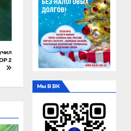
учил
ОР 2
Мы В ВК