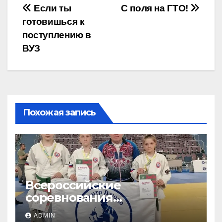
Навигация
Если ты
С поля на ГТО!
готовишься к
по
поступлению в
записям
ВУЗ
Похожая запись
Всероссийские
соревнования
«ЛОКОДЗЮДО»!
ADMIN