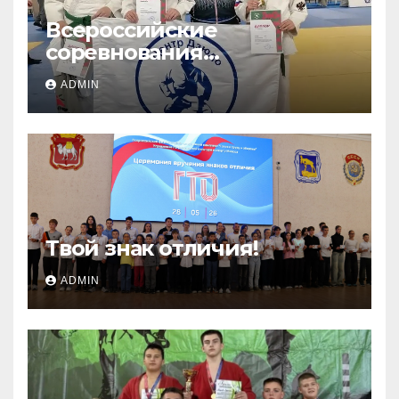
Всероссийские
соревнования
«ЛОКОДЗЮДО»!
ADMIN
Твой знак отличия!
ADMIN