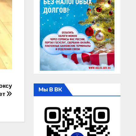
оксу
Мы В ВК
лет