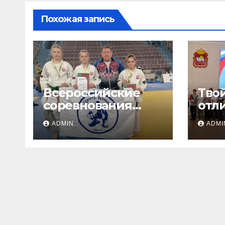
Похожая запись
Всероссийские
Твой
соревнования
отл
«ЛОКОДЗЮДО»!
ADMIN
ADMI