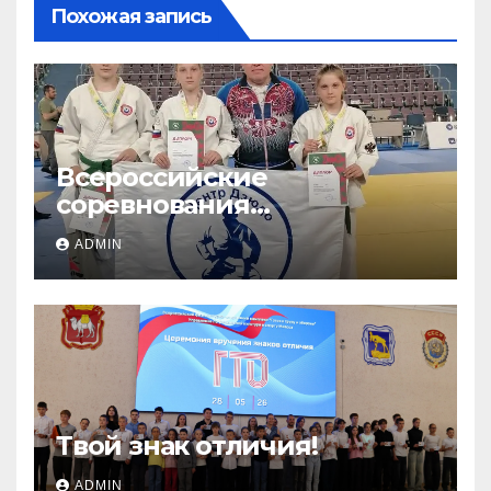
Похожая запись
Всероссийские
соревнования
«ЛОКОДЗЮДО»!
ADMIN
Твой знак отличия!
ADMIN